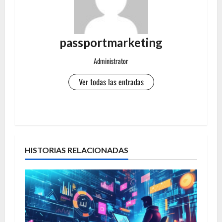
passportmarketing
Administrator
Ver todas las entradas
N
a
HISTORIAS RELACIONADAS
v
e
g