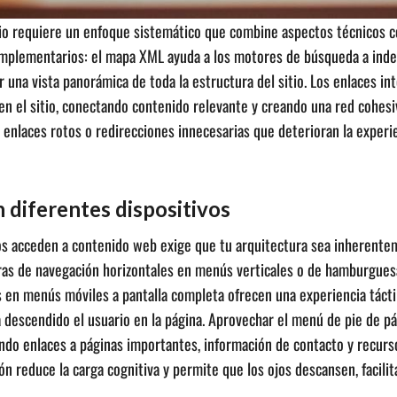
tio requiere un enfoque sistemático que combine aspectos técnicos c
omplementarios: el mapa XML ayuda a los motores de búsqueda a inde
 una vista panorámica de toda la estructura del sitio. Los enlaces int
n el sitio, conectando contenido relevante y creando una red cohesiva
ir enlaces rotos o redirecciones innecesarias que deterioran la exper
n diferentes dispositivos
rios acceden a contenido web exige que tu arquitectura sea inherente
as de navegación horizontales en menús verticales o de hamburguesa 
 en menús móviles a pantalla completa ofrecen una experiencia tácti
a descendido el usuario en la página. Aprovechar el menú de pie de 
endo enlaces a páginas importantes, información de contacto y recurso
 reduce la carga cognitiva y permite que los ojos descansen, facilita