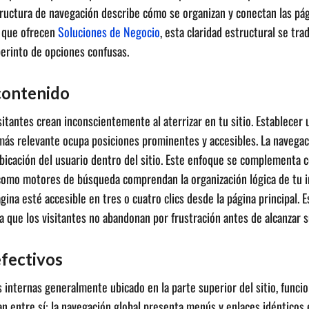
tructura de navegación describe cómo se organizan y conectan las pági
s que ofrecen
Soluciones de Negocio
, esta claridad estructural se tr
berinto de opciones confusas.
 contenido
itantes crean inconscientemente al aterrizar en tu sitio. Establecer u
 más relevante ocupa posiciones prominentes y accesibles. La navega
bicación del usuario dentro del sitio. Este enfoque se complementa
 como motores de búsqueda comprendan la organización lógica de tu i
 esté accesible en tres o cuatro clics desde la página principal. Est
a que los visitantes no abandonan por frustración antes de alcanzar s
fectivos
nternas generalmente ubicado en la parte superior del sitio, funciona
 entre sí: la navegación global presenta menús y enlaces idénticos 