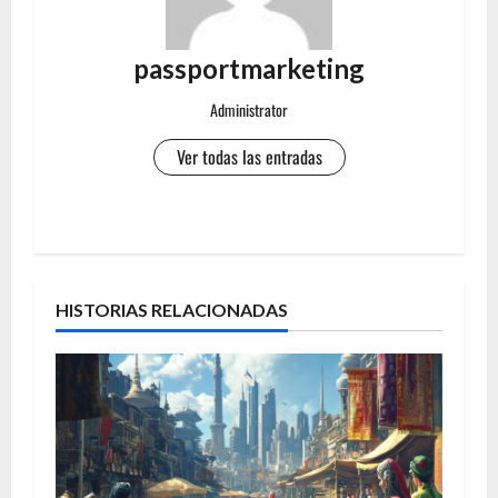
passportmarketing
Administrator
Ver todas las entradas
N
a
HISTORIAS RELACIONADAS
v
e
g
a