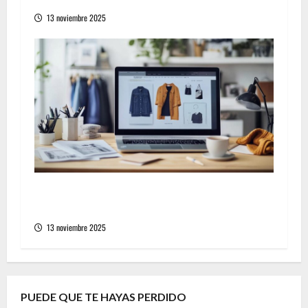
13 noviembre 2025
d
a
s
Cómo elegir la tienda en línea de moda
casual ideal para tu estilo personal
13 noviembre 2025
PUEDE QUE TE HAYAS PERDIDO