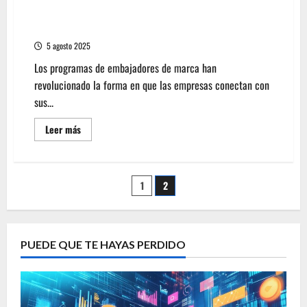
exitosas de UGC (contenido generado por
usuarios) en B2C
5 agosto 2025
Los programas de embajadores de marca han
revolucionado la forma en que las empresas conectan con
sus...
Leer
Leer más
más
acerca
de
Maximiza
tu
Paginación
1
2
ROI
con
Programas
de
de
embajadores
de
entradas
marca:
PUEDE QUE TE HAYAS PERDIDO
Análisis
de
campañas
exitosas
de
UGC