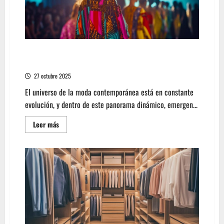
equipamiento
deportivo
de
montaña
Descubre lo último en tendencias con la Luz
Marina moda
27 octubre 2025
El universo de la moda contemporánea está en constante
evolución, y dentro de este panorama dinámico, emergen...
Leer
Leer más
más
acerca
de
Descubre
lo
último
en
tendencias
con
la
Luz
Marina
moda