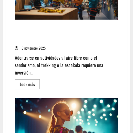
Cómo encontrar las mejores opciones de
compra en equipamiento deportivo de
montaña
13 noviembre 2025
Adentrarse en actividades al aire libre como el
senderismo, el trekking o la escalada requiere una
inversión...
Leer
Leer más
más
acerca
de
Cómo
encontrar
las
mejores
opciones
de
compra
en