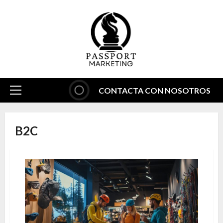
Saltar
al
contenido
CONTACTA CON NOSOTROS
Menú
principal
B2C