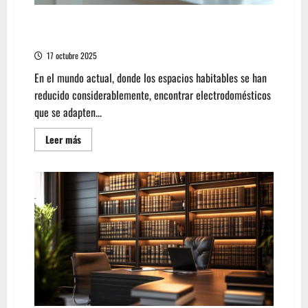
Ventajas de la cafetera Nescafe Dolce Gusto
Mini Me para espacios reducidos
17 octubre 2025
En el mundo actual, donde los espacios habitables se han
reducido considerablemente, encontrar electrodomésticos
que se adapten...
Leer
Leer más
más
acerca
de
Ventajas
de
la
cafetera
Nescafe
Dolce
Gusto
Mini
Me
para
espacios
reducidos