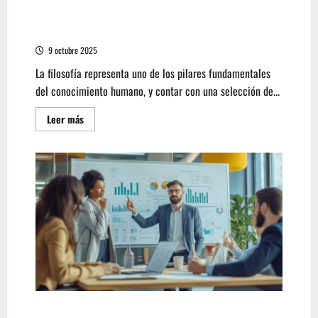
descubre ofertas en libros de filosofía
imprescindibles
9 octubre 2025
La filosofía representa uno de los pilares fundamentales
del conocimiento humano, y contar con una selección de...
Leer
Leer más
más
acerca
de
descubre
ofertas
en
libros
de
filosofía
imprescindibles
El arte de la percepción de valor: Psicología de