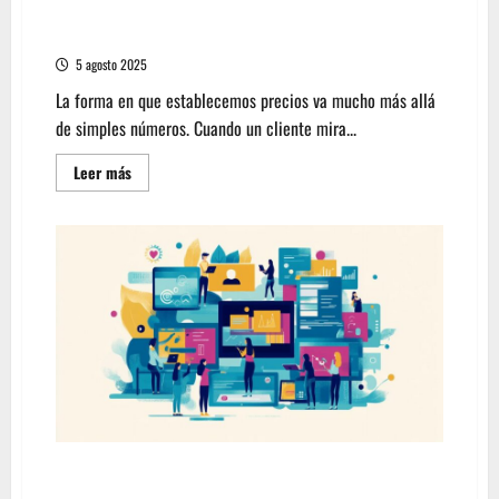
precios en productos B2C, guía práctica para
empresarios
5 agosto 2025
La forma en que establecemos precios va mucho más allá
de simples números. Cuando un cliente mira...
Leer
Leer más
más
acerca
de
El
arte
de
la
percepción
de
valor:
Psicología
de
precios
en
productos
B2C,
guía
práctica
para
Maximiza tu ROI con Programas de
empresarios
embajadores de marca: Análisis de campañas