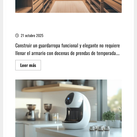
los productos esenciales para el guardarropa
femenino
21 octubre 2025
Construir un guardarropa funcional y elegante no requiere
llenar el armario con docenas de prendas de temporada....
Leer
Leer más
más
acerca
de
los
productos
esenciales
para
el
guardarropa
femenino